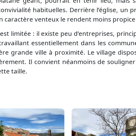
latane géant, pourrait en tenir lieu, mais
onvivialité habituelles. Derrière l’église, un
on caractère venteux le rendent moins propic
st limitée : il existe peu d’entreprises, princ
s travaillant essentiellement dans les commun
ère grande ville à proximité. Le village disp
rement. Il convient néanmoins de souligner
te taille.