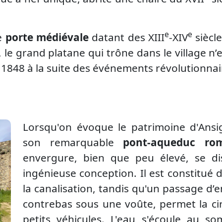
e
e
e
porte médiévale
datant des XIII
-XIV
siècle
e grand platane qui trône dans le village n’es
n 1848 à la suite des événements révolutionnai
Lorsqu'on évoque le patrimoine d'Ansi
son remarquable
pont-aqueduc ro
envergure, bien que peu élevé, se di
ingénieuse conception. Il est constitu
la canalisation, tandis qu'un passage d’
contrebas sous une voûte, permet la ci
petits véhicules. L'eau s'écoule au so