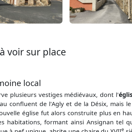
à voir sur place
moine local
ve plusieurs vestiges médiévaux, dont l'
égli
e au confluent de l'Agly et de la Désix, mais 
velle église fut alors construite plus en hau
 habitations, formant ainsi Ansignan tel qu
e
que à nef unique, abrite une chaire du XVII
si