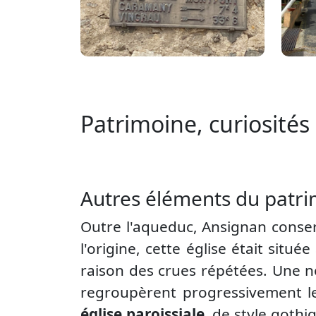
Patrimoine, curiosités 
Autres éléments du patri
Outre l'aqueduc, Ansignan conser
l'origine, cette église était situé
raison des crues répétées. Une nou
regroupèrent progressivement les
église paroissiale
, de style gothi