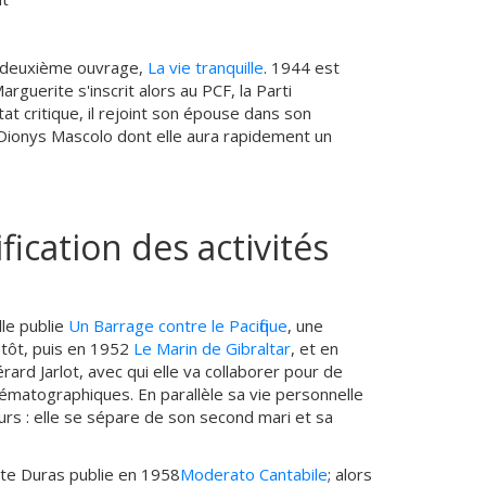
on deuxième ouvrage,
La vie tranquille
. 1944 est
guerite s'inscrit alors au PCF, la Parti
at critique, il rejoint son épouse dans son
 Dionys Mascolo dont elle aura rapidement un
fication des activités
le publie
Un Barrage contre le Pacifique
, une
tôt, puis en 1952
Le Marin de Gibraltar
, et en
rard Jarlot, avec qui elle va collaborer pour de
matographiques. En parallèle sa vie personnelle
s : elle se sépare de son second mari et sa
ite Duras publie en 1958
Moderato Cantabile
; alors