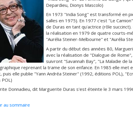
Depardieu, Dionys Mascolo)
En 1973 "India Song" est transformé en pièc
salles en 1975). En 1977 c'est "Le Camion" 
de Duras en tant qu'actrice (rôle succinct).
la réalisation en 1979 de quatre courts-mé
"Aurélia Steiner-Melbourne" et "Aurélia St
A partir du début des années 80, Marguerit
avec la réalisation de "Dialogue de Rome", 
suivront "Savannah Bay", "La Maladie de l
graphique reprenant la trame de son enfance. En 1985 elle met 
, puis elle publie "Yann Andréa Steiner" (1992, éditions POL), "Ecr
s POL)
ite Donnadieu, dit Marguerite Duras s'est éteinte le 3 mars 1996
r au sommaire