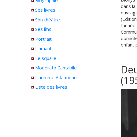
Biographie
dans la
Ses livres
ouvrage
(Editio
Son théâtre
l'année
Ses films
Communi
domicil
Portrait
enfant 
L'amant
Le square
Deu
Moderato Cantabile
(19
L'homme Atlantique
Liste des livres