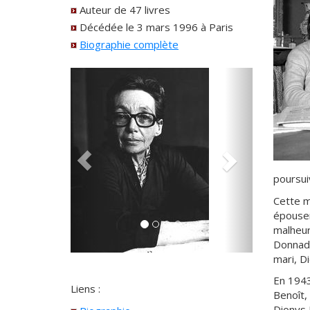
Auteur de 47 livres
Décédée le 3 mars 1996 à Paris
Biographie complète
poursui
Cette m
épouser
malheur
Donnadi
mari, D
En 1943
Liens :
Benoît,
Dionys 