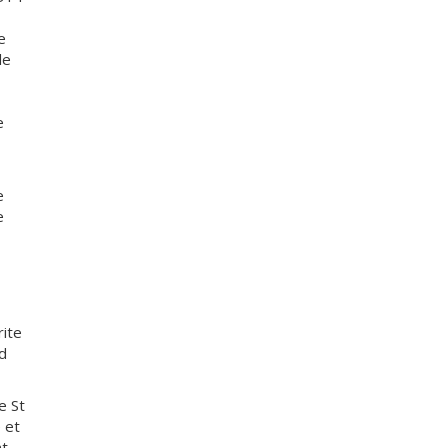
e
le
e
e
e
ite
d
e St
 et
nt