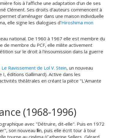
ière fois à l'affiche une adaptation d'un de ses
 René Clément. Ses droits d'auteurs commencent à
lui permet d'aménager dans une maison individuelle
a, elle signe les dialogues d'
Hiroshima mon
niveau national. De 1960 à 1967 elle est membre du
te de membre du PCF, elle milite activement
tition sur le droit à l'insoumission dans la guerre
e
Le Ravissement de Lol V. Stein
, un nouveau
, éditions Gallimard). Active dans les
activités théâtrales en créant la pièce "L'Amante
sance (1968-1996)
ographique avec "Détruire, dit-elle". Puis en 1972
, son nouveau film, puis elle écrit tour à tour
lle tourne au cinéma (Catherine Sellers, Gérard