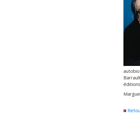
autobio
Barrault
édition
Marguer
Retou