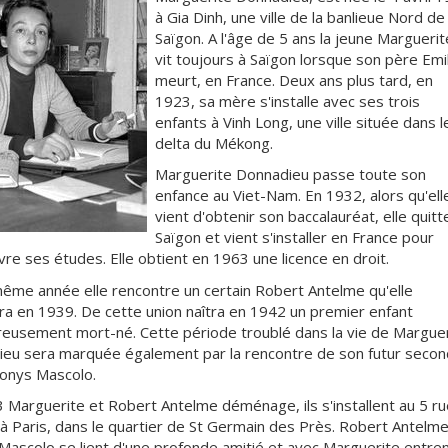
à Gia Dinh, une ville de la banlieue Nord de
Saïgon. A l'âge de 5 ans la jeune Marguerit
vit toujours à Saïgon lorsque son père Emi
meurt, en France. Deux ans plus tard, en
1923, sa mère s'installe avec ses trois
enfants à Vinh Long, une ville située dans l
delta du Mékong.
Marguerite Donnadieu passe toute son
enfance au Viet-Nam. En 1932, alors qu'ell
vient d'obtenir son baccalauréat, elle quitt
Saïgon et vient s'installer en France pour
vre ses études. Elle obtient en 1963 une licence en droit.
ême année elle rencontre un certain Robert Antelme qu'elle
a en 1939. De cette union naîtra en 1942 un premier enfant
eusement mort-né. Cette période troublé dans la vie de Marguer
eu sera marquée également par la rencontre de son futur secon
ionys Mascolo.
 Marguerite et Robert Antelme déménage, ils s'installent au 5 ru
 à Paris, dans le quartier de St Germain des Près. Robert Antelme
Mascolo se lient d'une profonde amitié et avec Marguerite entre