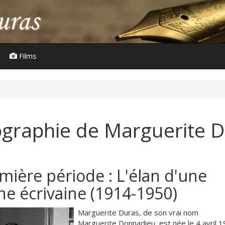
Films
ographie de Marguerite 
mière période : L'élan d'une
ne écrivaine (1914-1950)
Marguerite Duras, de son vrai nom
Marguerite Donnadieu, est née le 4 avril 