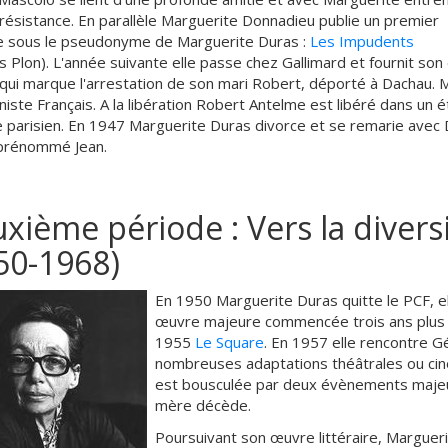
 résistance. En parallèle Marguerite Donnadieu publie un premier
 sous le pseudonyme de Marguerite Duras :
Les Impudents
ns Plon). L'année suivante elle passe chez Gallimard et fournit s
 qui marque l'arrestation de son mari Robert, déporté à Dachau. Mar
ste Français. A la libération Robert Antelme est libéré dans un ét
e parisien. En 1947 Marguerite Duras divorce et se remarie avec
prénommé Jean.
xième période : Vers la diversi
50-1968)
En 1950 Marguerite Duras quitte le PCF, el
œuvre majeure commencée trois ans plus 
1955
Le Square
. En 1957 elle rencontre Gé
nombreuses adaptations théâtrales ou ciné
est bousculée par deux évènements majeur
mère décède.
Poursuivant son œuvre littéraire, Marguer