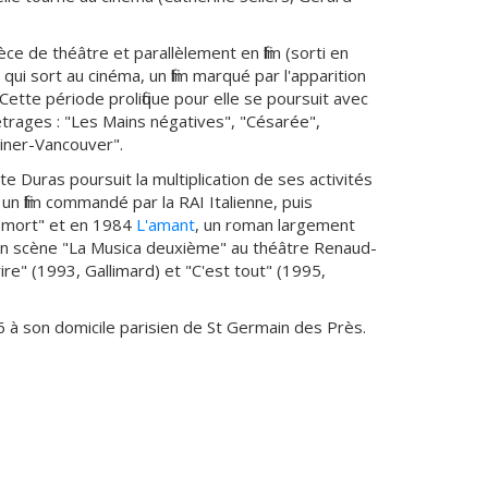
e de théâtre et parallèlement en film (sorti en
qui sort au cinéma, un film marqué par l'apparition
 Cette période prolifique pour elle se poursuit avec
trages : "Les Mains négatives", "Césarée",
einer-Vancouver".
e Duras poursuit la multiplication de ses activités
un film commandé par la RAI Italienne, puis
a mort" et en 1984
L'amant
, un roman largement
en scène "La Musica deuxième" au théâtre Renaud-
ire" (1993, Gallimard) et "C'est tout" (1995,
 à son domicile parisien de St Germain des Près.