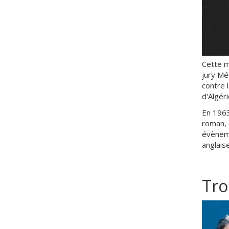
Cette m
jury Mé
contre 
d'Algéri
En 1963
roman, 
évèneme
anglais
Tro