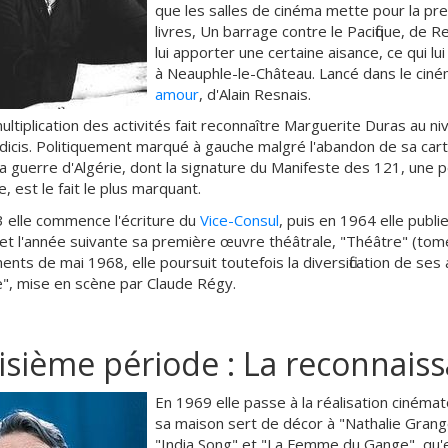
que les salles de cinéma mette pour la prem
livres, Un barrage contre le Pacifique, de
lui apporter une certaine aisance, ce qui 
à Neauphle-le-Château. Lancé dans le ciném
amour
, d'Alain Resnais.
ultiplication des activités fait reconnaître Marguerite Duras au 
dicis. Politiquement marqué à gauche malgré l'abandon de sa car
la guerre d'Algérie, dont la signature du Manifeste des 121, une pé
e, est le fait le plus marquant.
 elle commence l'écriture du
Vice-Consul
, puis en 1964 elle publi
et l'année suivante sa première œuvre théâtrale, "Théâtre" (tome I
nts de mai 1968, elle poursuit toutefois la diversification de ses 
e", mise en scène par Claude Régy.
isième période : La reconnais
En 1969 elle passe à la réalisation cinémat
sa maison sert de décor à "Nathalie Granger"
"India Song" et "La Femme du Gange", qu'e